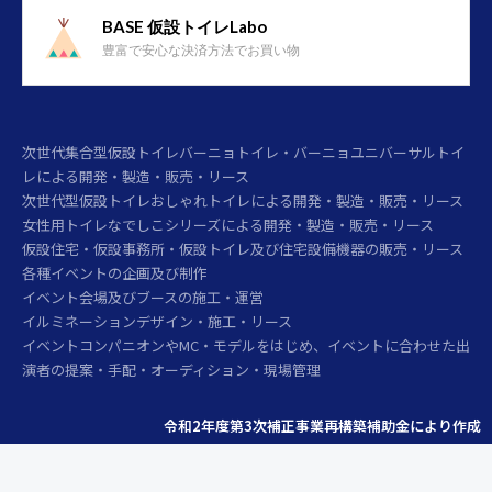
BASE 仮設トイレLabo
豊富で安心な決済方法でお買い物
次世代集合型仮設トイレバーニョトイレ・バーニョユニバーサルトイ
レによる開発・製造・販売・リース
次世代型仮設トイレおしゃれトイレによる開発・製造・販売・リース
女性用トイレなでしこシリーズによる開発・製造・販売・リース
仮設住宅・仮設事務所・仮設トイレ及び住宅設備機器の販売・リース
各種イベントの企画及び制作
イベント会場及びブースの施工・運営
イルミネーションデザイン・施工・リース
イベントコンパニオンやMC・モデルをはじめ、イベントに合わせた出
演者の提案・手配・オーディション・現場管理
令和2年度第3次補正事業再構築補助金により作成