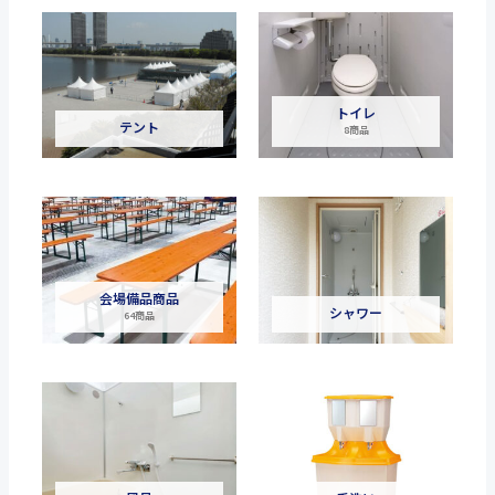
トイレ
テント
8商品
会場備品商品
シャワー
64商品