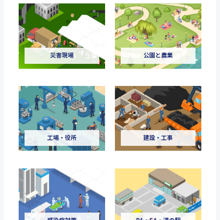
災害現場
公園と農業
工場・役所
建設・工事
感染症対策
PA・SA・道の駅