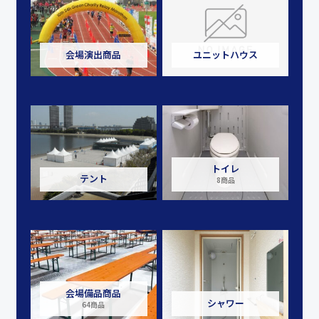
会場演出商品
ユニットハウス
トイレ
テント
8商品
会場備品商品
シャワー
64商品