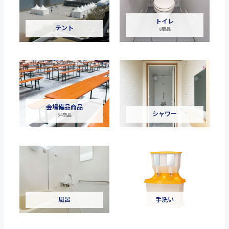
トイレ
テント
8商品
会場備品商品
シャワー
64商品
風呂
手洗い