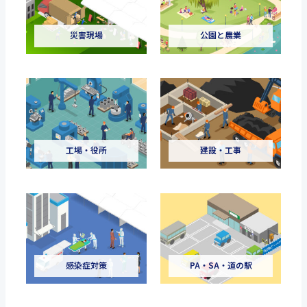
災害現場
公園と農業
工場・役所
建設・工事
感染症対策
PA・SA・道の駅