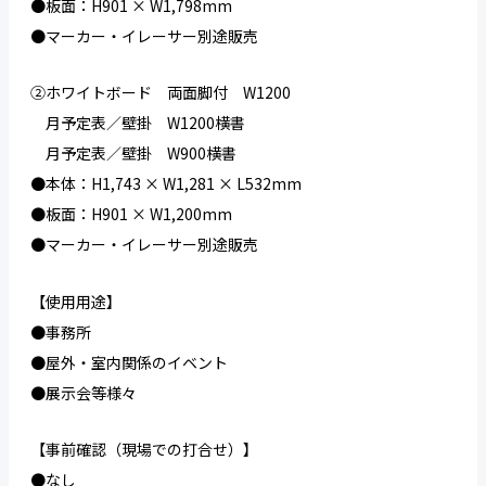
●板面：H901 × W1,798mm
●マーカー・イレーサー別途販売
②ホワイトボード 両面脚付 W1200
月予定表／壁掛 W1200横書
月予定表／壁掛 W900横書
●本体：H1,743 × W1,281 × L532mm
●板面：H901 × W1,200mm
●マーカー・イレーサー別途販売
【使用用途】
●事務所
●屋外・室内関係のイベント
●展示会等様々
【事前確認（現場での打合せ）】
●なし