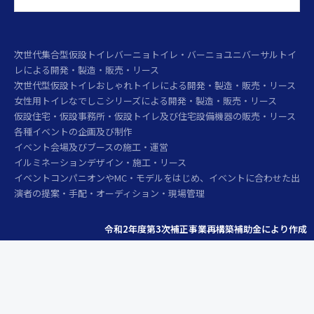
次世代集合型仮設トイレバーニョトイレ・バーニョユニバーサルトイ
レによる開発・製造・販売・リース
次世代型仮設トイレおしゃれトイレによる開発・製造・販売・リース
女性用トイレなでしこシリーズによる開発・製造・販売・リース
仮設住宅・仮設事務所・仮設トイレ及び住宅設備機器の販売・リース
各種イベントの企画及び制作
イベント会場及びブースの施工・運営
イルミネーションデザイン・施工・リース
イベントコンパニオンやMC・モデルをはじめ、イベントに合わせた出
演者の提案・手配・オーディション・現場管理
令和2年度第3次補正事業再構築補助金により作成