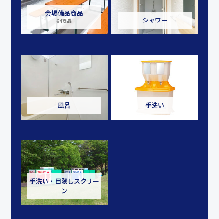
会場備品商品
シャワー
64商品
風呂
手洗い
手洗い・目隠しスクリー
ン