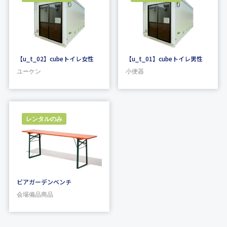
【u_t_02】cubeトイレ女性
【u_t_01】cubeトイレ男性
ユーケン
小便器
レンタルのみ
ビアガーデンベンチ
会場備品商品