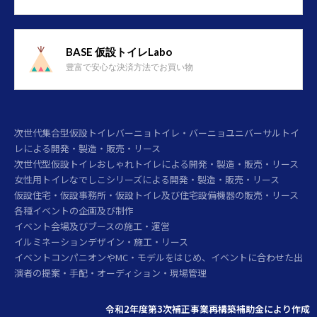
BASE 仮設トイレLabo
豊富で安心な決済方法でお買い物
次世代集合型仮設トイレバーニョトイレ・バーニョユニバーサルトイ
レによる開発・製造・販売・リース
次世代型仮設トイレおしゃれトイレによる開発・製造・販売・リース
女性用トイレなでしこシリーズによる開発・製造・販売・リース
仮設住宅・仮設事務所・仮設トイレ及び住宅設備機器の販売・リース
各種イベントの企画及び制作
イベント会場及びブースの施工・運営
イルミネーションデザイン・施工・リース
イベントコンパニオンやMC・モデルをはじめ、イベントに合わせた出
演者の提案・手配・オーディション・現場管理
令和2年度第3次補正事業再構築補助金により作成