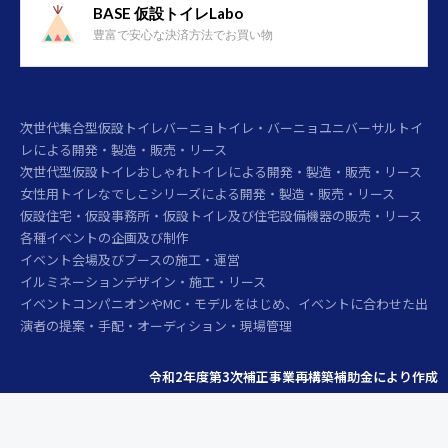
BASE 仮設トイレLabo
豊富で安心な決済方法でお買い物
次世代集合型仮設トイレバーニョトイレ・バーニョユニバーサルトイ
レによる開発・製造・販売・リース
次世代型仮設トイレおしゃれトイレによる開発・製造・販売・リース
女性用トイレなでしこシリーズによる開発・製造・販売・リース
仮設住宅・仮設事務所・仮設トイレ及び住宅設備機器の販売・リース
各種イベントの企画及び制作
イベント会場及びブースの施工・運営
イルミネーションデザイン・施工・リース
イベントコンパニオンやMC・モデルをはじめ、イベントに合わせた出
演者の提案・手配・オーディション・現場管理
令和2年度第3次補正事業再構築補助金により作成